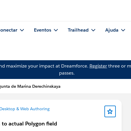
onectar
Eventos
Trailhead
Ajuda
and maximize your impact at Dreamforce.
Register
three or m
passes.
gunta de Marina Derechinskaya
Desktop & Web Authoring
to actual Polygon field