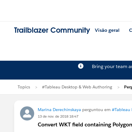
Trailblazer Community
Visão geral
C
Bring your team 
Topics
#Tableau Desktop & Web Authoring
Per
Marina Derechinskaya
perguntou em
#Tableau 
13 de nov. de 2018 18:47
Convert WKT field containing Polygon 