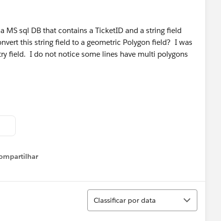
a MS sql DB that contains a TicketID and a string field
nvert this string field to a geometric Polygon field? I was
y field. I do not notice some lines have multi polygons
ompartilhar
Show menu
Classificar
Classificar por data