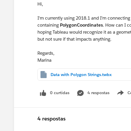
Hi,
I'm currently using 2018.1 and I'm connecting 
containing
PolygonCoordinates
. How can I co
hoping Tableau would recognize it as a geometr
but not sure if that impacts anything.
Regards,
Marina
Data with Polygon Strings.twbx
0 curtidas
4 respostas
C
4 respostas