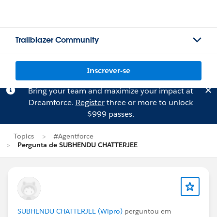
Trailblazer Community
Inscrever-se
Bring your team and maximize your impact at
Dreamforce.
Register
three or more to unlock
$999 passes.
Topics
#Agentforce
Pergunta de SUBHENDU CHATTERJEE
SUBHENDU CHATTERJEE (Wipro)
perguntou em