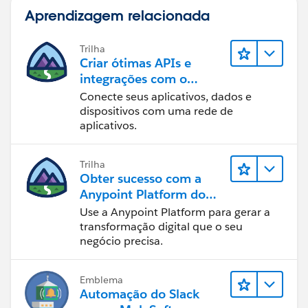
Aprendizagem relacionada
Note: You can try the read function DataWeave in
Studio with JSON.
Trilha
Criar ótimas APIs e
integrações com o
Thanks,
MuleSoft
Manish Kumar Yadav
Conecte seus aplicativos, dados e
dispositivos com uma rede de
MuleSoft Forum Moderator
aplicativos.
Trilha
Obter sucesso com a
Anypoint Platform do
MuleSoft
Use a Anypoint Platform para gerar a
transformação digital que o seu
negócio precisa.
Emblema
Automação do Slack