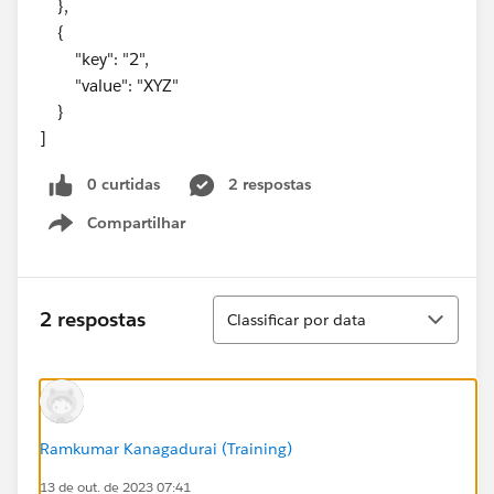
},
{
"key": "2",
"value": "XYZ"
}
]
0 curtidas
2 respostas
Compartilhar
Show menu
Classificar
2 respostas
Classificar por data
Ramkumar Kanagadurai (Training)
13 de out. de 2023 07:41