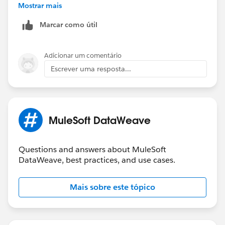
    "$((trim(in) splitBy "=")[0])": (trim(in
Mostrar mais
  })) map {
Marcar como útil
  ($)
}
Adicionar um comentário
Out:
Escrever uma resposta...
[
  {
    "key": "1",
MuleSoft DataWeave
    "value": "ABC"
  },
  {
Questions and answers about MuleSoft
    "key": "2",
DataWeave, best practices, and use cases.
    "value": "XYZ"
  }
Mais sobre este tópico
]
FYI: