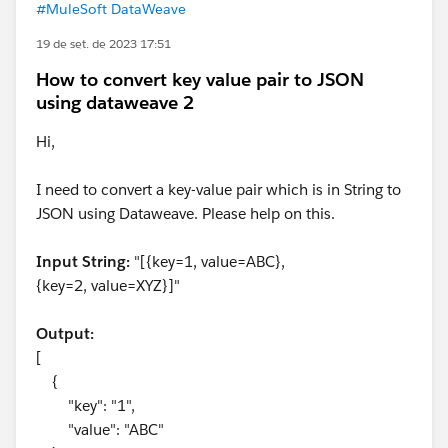
#MuleSoft DataWeave
19 de set. de 2023 17:51
How to convert key value pair to JSON
using dataweave 2
Hi,
I need to convert a key-value pair which is in String to
JSON using Dataweave. Please help on this.
Input String:
"[{key=1, value=ABC},
{key=2, value=XYZ}]"
Output:
[
{
"key": "1",
"value": "ABC"