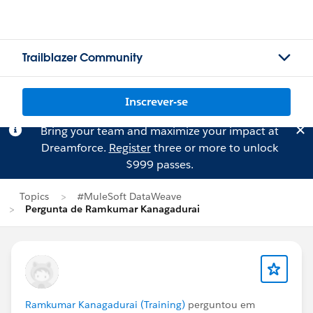
Trailblazer Community
Inscrever-se
Bring your team and maximize your impact at
Dreamforce.
Register
three or more to unlock
$999 passes.
Topics
#MuleSoft DataWeave
Pergunta de Ramkumar Kanagadurai
Ramkumar Kanagadurai (Training)
perguntou em