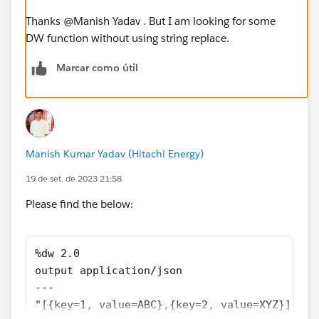
Thanks @Manish Yadav​ . But I am looking for some
DW function without using string replace.
Marcar como útil
Manish Kumar Yadav (Hitachi Energy)
19 de set. de 2023 21:58
Please find the below:
%dw 2.0
output application/json  
---
"[{key=1, value=ABC},{key=2, value=XYZ}]" sp