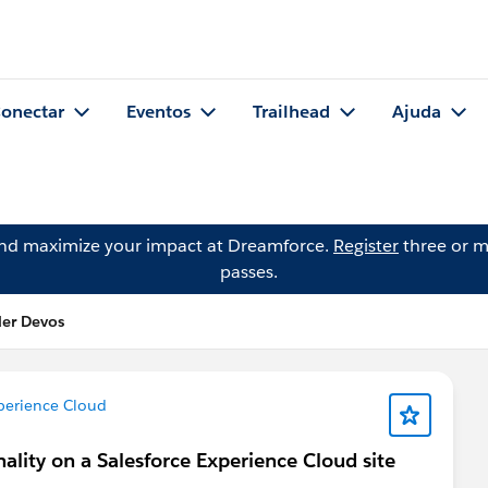
onectar
Eventos
Trailhead
Ajuda
and maximize your impact at Dreamforce.
Register
three or m
passes.
der Devos
perience Cloud
lity on a Salesforce Experience Cloud site