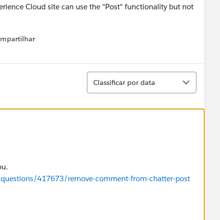
erience Cloud site can use the "Post" functionality but not
mpartilhar
how menu
Classificar
Classificar por data
ou.
m/questions/417673/remove-comment-from-chatter-post