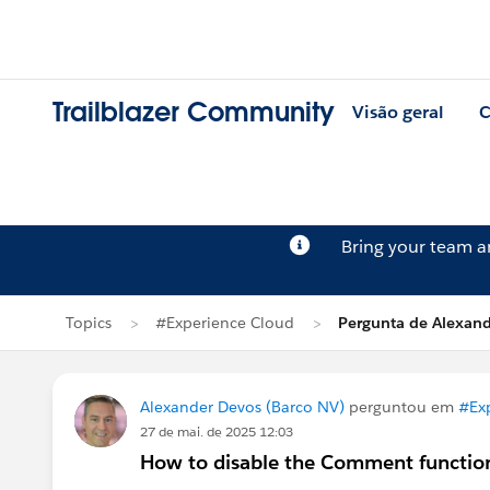
Trailblazer Community
Visão geral
C
Bring your team 
Topics
#Experience Cloud
Pergunta de Alexan
Alexander Devos (Barco NV)
perguntou em
#Ex
27 de mai. de 2025 12:03
How to disable the Comment functiona