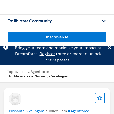
Trailblazer Community
Inscrever-se
Bring your team and maximize your impact at
Dreamforce.
Register
three or more to unlock
$999 passes.
Topics
#Agentforce
Publicação de Nishanth Sivalingam
Nishanth Sivalingam
publicou em
#Agentforce