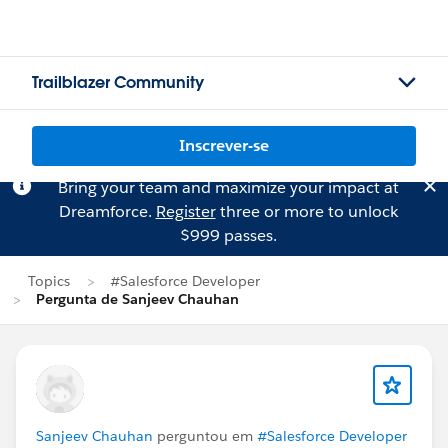
Trailblazer Community
Inscrever-se
Bring your team and maximize your impact at
Dreamforce.
Register
three or more to unlock
$999 passes.
Topics
#Salesforce Developer
Pergunta de Sanjeev Chauhan
Sanjeev Chauhan
perguntou em
#Salesforce Developer