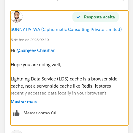
Resposta aceita
SUNNY PATWA (Ciphermetic Consulting Private Limited)
5 de fev. de 2025 09:40
Hi
@Sanjeev Chauhan
Hope you are doing well,
Lightning Data Service (LDS) cache is a browser-side
cache, not a server-side cache like Redis. It stores
recently accessed data locally in your browser's
memory. When your LWC component needs data, LDS
Mostrar mais
first checks this local cache - if found, it returns
Marcar como útil
immediately. If not found, it makes a server call to
fetch data from Salesforce's database, then stores it in
the cache for future use.