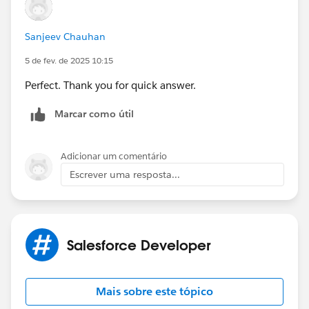
I hope you find this answer helpful.
Sanjeev Chauhan
Regards,
5 de fev. de 2025 10:15
Sunny Patwa
Perfect. Thank you for quick answer.
Marcar como útil
Adicionar um comentário
Escrever uma resposta...
Salesforce Developer
Mais sobre este tópico