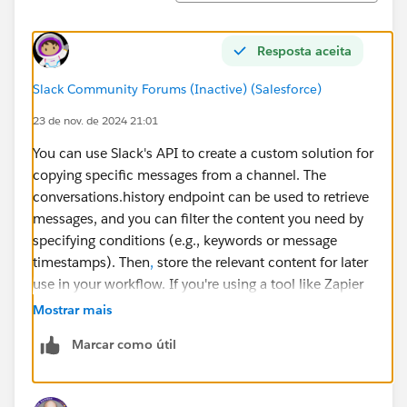
Resposta aceita
Slack Community Forums (Inactive) (Salesforce)
23 de nov. de 2024 21:01
You can use Slack's API to create a custom solution for
copying specific messages from a channel. The
conversations.history endpoint can be used to retrieve
messages, and you can filter the content you need by
specifying conditions (e.g., keywords or message
timestamps). Then
,
store the relevant content for later
use in your workflow. If you're using a tool like Zapier
or Integromat, you can also automate this process by
Mostrar mais
setting up triggers and filters to select specific
Marcar como útil
messages.