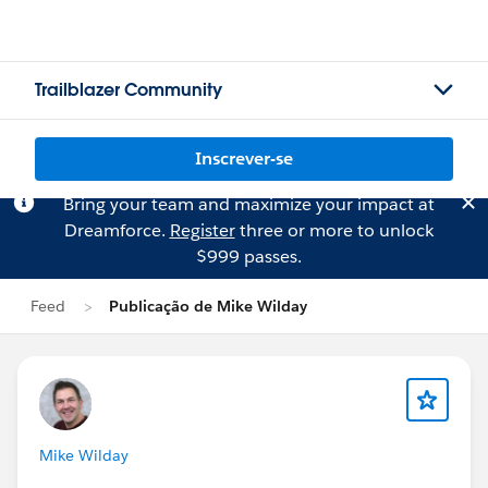
Trailblazer Community
Inscrever-se
Bring your team and maximize your impact at
Dreamforce.
Register
three or more to unlock
$999 passes.
Feed
Publicação de Mike Wilday
Mike Wilday