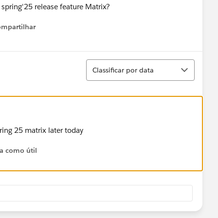
 spring'25 release feature Matrix?
mpartilhar
Show menu
Classificar
Classificar por data
pring 25 matrix later today
ta como útil