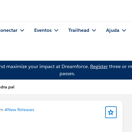
onectar
Eventos
Trailhead
Ajuda
and maximize your impact at Dreamforce.
Register
three or m
passes.
dra pal
em
#New Releases