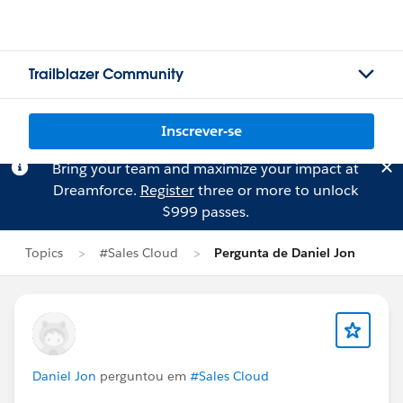
Trailblazer Community
Inscrever-se
Bring your team and maximize your impact at
Dreamforce.
Register
three or more to unlock
$999 passes.
Topics
#Sales Cloud
Pergunta de Daniel Jon
Daniel Jon
perguntou em
#Sales Cloud