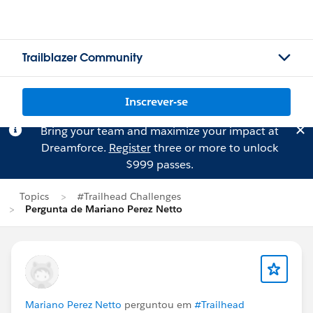
Trailblazer Community
Inscrever-se
Bring your team and maximize your impact at
Dreamforce.
Register
three or more to unlock
$999 passes.
Topics
#Trailhead Challenges
Pergunta de Mariano Perez Netto
Mariano Perez Netto
perguntou em
#Trailhead