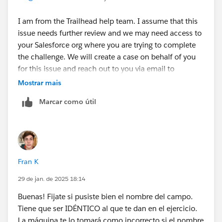
I am from the Trailhead help team. I assume that this
issue needs further review and we may need access to
your Salesforce org where you are trying to complete
the challenge. We will create a case on behalf of you
for this issue and reach out to you via email to
investigate further.
Mostrar mais
Marcar como útil
Thank you!
Nagendra Babu Pilli
Trailblazer Help
Fran K
++CreateTrailheadCase
29 de jan. de 2025 18:14
Buenas! Fijate si pusiste bien el nombre del campo.
Tiene que ser IDÉNTICO al que te dan en el ejercicio.
La máquina te lo tomará como incorrecto si el nombre