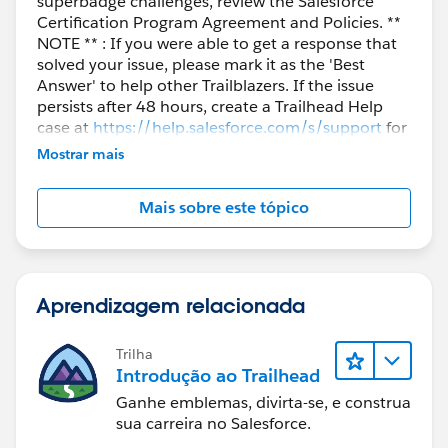
superbadge challenges, review the Salesforce
Certification Program Agreement and Policies. **
NOTE ** : If you were able to get a response that
solved your issue, please mark it as the 'Best
Answer' to help other Trailblazers. If the issue
persists after 48 hours, create a Trailhead Help
case at
https://help.salesforce.com/s/support
for
further assistance.
Mostrar mais
Mais sobre este tópico
Aprendizagem relacionada
Trilha
Introdução ao Trailhead
Ganhe emblemas, divirta-se, e construa
sua carreira no Salesforce.