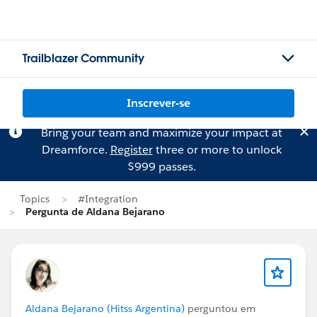
Trailblazer Community
Inscrever-se
Bring your team and maximize your impact at
Dreamforce.
Register
three or more to unlock
$999 passes.
Topics
#Integration
Pergunta de Aldana Bejarano
Aldana Bejarano (Hitss Argentina)
perguntou em