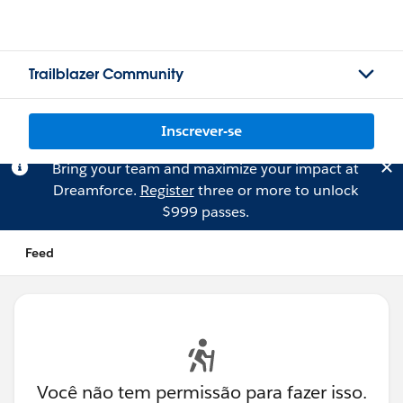
Trailblazer Community
Inscrever-se
Bring your team and maximize your impact at
Dreamforce.
Register
three or more to unlock
$999 passes.
Feed
Você não tem permissão para fazer isso.