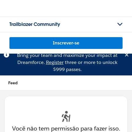
Trailblazer Community
Inscrever-se
Bring your team and maximize your impact at
Dreamforce.
Register
three or more to unlock
$999 passes.
Feed
Você não tem permissão para fazer isso.