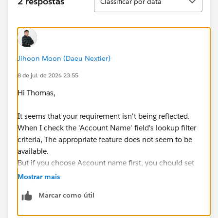
2 respostas
Classificar por data
Jihoon Moon (Daeu Nextier)
8 de jul. de 2024 23:55
Hi Thomas,
It seems that your requirement isn't being reflected.
When I check the 'Account Name' field's lookup filter
criteria, The appropriate feature does not seem to be
available.
But if you choose Account name first, you chould set
up the 'Contact Name''s filter criteria, can choose only
Mostrar mais
contacts that linked to Account.
Marcar como útil
I think Setting up the Validation rule is another option