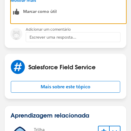
Mostrar mais
https://www.salesforceben.com/a-deep-dive-into-
Marcar como útil
salesforce-maps-territory-planning/
Thanks!
Adicionar um comentário
Escrever uma resposta...
Salesforce Field Service
Mais sobre este tópico
Aprendizagem relacionada
Trilha