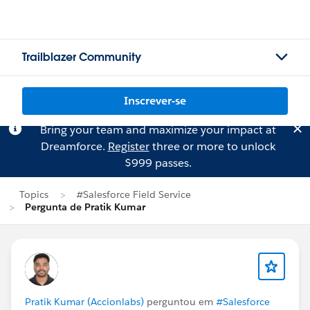
Trailblazer Community
Inscrever-se
Bring your team and maximize your impact at
Dreamforce.
Register
three or more to unlock
$999 passes.
Topics
#Salesforce Field Service
Pergunta de Pratik Kumar
Pratik Kumar (Accionlabs)
perguntou em
#Salesforce