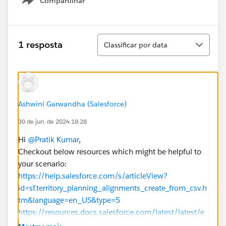
Compartilhar
Show menu
Classificar
1 resposta
Classificar por data
Ashwini Garwandha (Salesforce)
30 de jun. de 2024 18:28
Hi
@Pratik Kumar
,
Checkout below resources which might be helpful to
your scenario:
https://help.salesforce.com/s/articleView?
id=sf.territory_planning_alignments_create_from_csv.h
tm&language=en_US&type=5
https://resources.docs.salesforce.com/latest/latest/e
n-us/sfdc/pdf/territory_planning_implementation.pdf