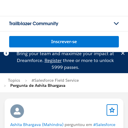
Trailblazer Community
Inscrever-se
Bring your team and maximize your impact at
Dreamforce.
Register
three or more to unlock
$999 passes.
Topics
#Salesforce Field Service
Pergunta de Ashita Bhargava
Ashita Bhargava (Mahindra)
perguntou em
#Salesforce