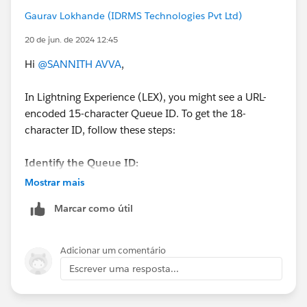
Gaurav Lokhande (IDRMS Technologies Pvt Ltd)
20 de jun. de 2024 12:45
Hi
@SANNITH AVVA
,
In Lightning Experience (LEX), you might see a URL-
encoded 15-character Queue ID. To get the 18-
character ID, follow these steps:
Identify the Queue ID:
- Extract the 15-character ID from the URL:
Mostrar mais
`00G20000002WjWQ`
Marcar como útil
Retrieve the 18-character ID using Developer
Console:
Adicionar um comentário
- Go to `Setup -> Developer Console -> Query Editor`
Escrever uma resposta...
- Run the following query: