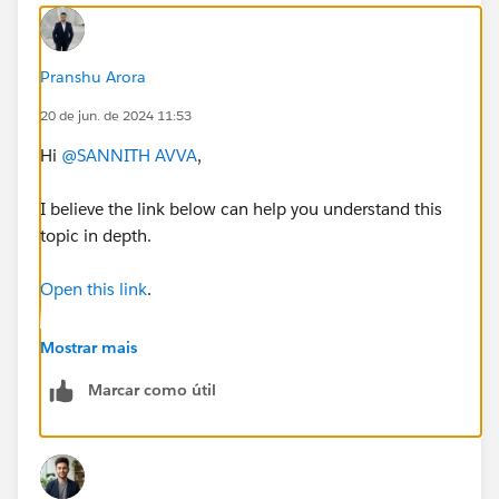
Pranshu Arora
20 de jun. de 2024 11:53
Hi
@SANNITH AVVA
,
I believe the link below can help you understand this
topic in depth.
Open this link
.
If you still need further assistance, please let me know.
Mostrar mais
Marcar como útil
If this resolves your query, kindly mark it as the best
answer and close the thread.
Thank you.