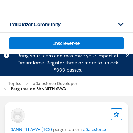
Trailblazer Community
Inscrever-se
Bring your team and maximize your impact at
Dreamforce.
Register
three or more to unlock
$999 passes.
Topics
#Salesforce Developer
Pergunta de SANNITH AVVA
SANNITH AVVA (TCS)
perguntou em
#Salesforce