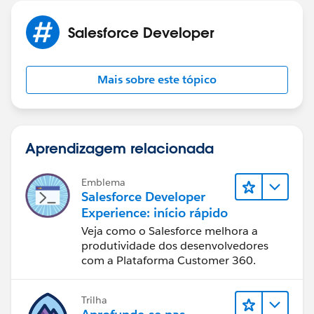
     SELECT Id, Name FROM Group WHERE Type =
Salesforce Developer
- This query will provide the 18-character ID for the
queue.
Mais sobre este tópico
Use the 18-character ID in your process builder for
correct functionality.
Aprendizagem relacionada
Emblema
Salesforce Developer
Experience: início rápido
Veja como o Salesforce melhora a
produtividade dos desenvolvedores
com a Plataforma Customer 360.
Trilha