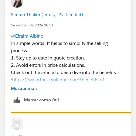
Simran Thakur (Infosys Pvt Limited)
14 de mai. de 2024 18:31
@Efraim Albino
In simple words, It helps to simplify the selling
process.
1. Stay up to date in quote creation.
2. Avoid errors in price calculations.
Check out the article to deep dive into the benefits
:
https://www.theskyplanner.com/benefits-of-
salesforce-cpq/
Mostrar mais
Marcar como útil
Hope it helps
Thanks!