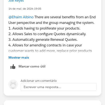
Joe Reyes
14 de mai. de 2024 19:05
@Efraim Albino
There are several benefits from an End
User perspective and the group managing the system.
1. Avoids having to proliferate your products.
2. Allows Sales to configure Quotes dynamically.
3. Automatically generate Renewal Quotes.
4. Allows for amending contracts in case your
customer wants to add more, replace prior products
using the same contract.
Mostrar mais
Marcar como útil
From an IT perspective, easy to manage and scale. Full
transparency, it does become challenging when having
to build for complex business processes, but still
Adicionar um comentário
doable.
Escrever uma resposta...
More benefits -
https://www.theskyplanner.com/benefits-of-