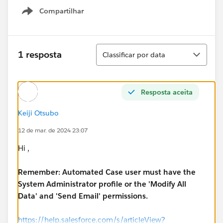
Compartilhar
Show menu
Classificar
1 resposta
Classificar por data
Resposta aceita
Keiji Otsubo
12 de mar. de 2024 23:07
Hi ,
Remember: Automated Case user must have the
System Administrator profile or the 'Modify All
Data' and 'Send Email' permissions.
https://help.salesforce.com/s/articleView?