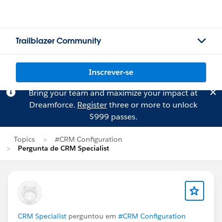
Trailblazer Community
Inscrever-se
Bring your team and maximize your impact at
Dreamforce.
Register
three or more to unlock
$999 passes.
Topics
#CRM Configuration
Pergunta de CRM Specialist
CRM Specialist
perguntou em
#CRM Configuration