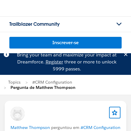
Trailblazer Community
Inscrever-se
Bring your team and maximize your impact at
Dreamforce.
Register
three or more to unlock
$999 passes.
Topics
#CRM Configuration
Pergunta de Matthew Thompson
Matthew Thompson
perguntou em
#CRM Configuration