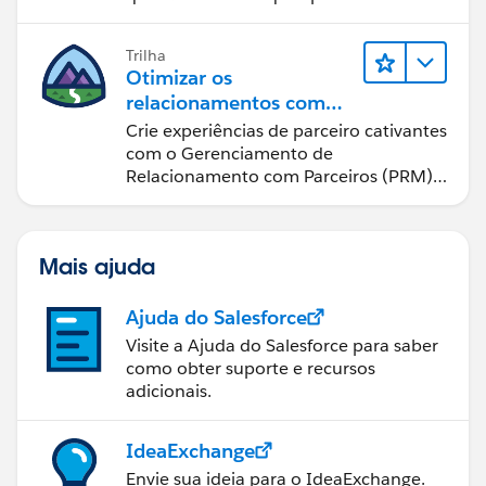
Trilha
Otimizar os
relacionamentos com
parceiros usando o Sales
Crie experiências de parceiro cativantes
Cloud PRM
com o Gerenciamento de
Relacionamento com Parceiros (PRM)
do Sales Cloud.
Mais ajuda
Ajuda do Salesforce
Visite a Ajuda do Salesforce para saber
como obter suporte e recursos
adicionais.
IdeaExchange
Envie sua ideia para o IdeaExchange.