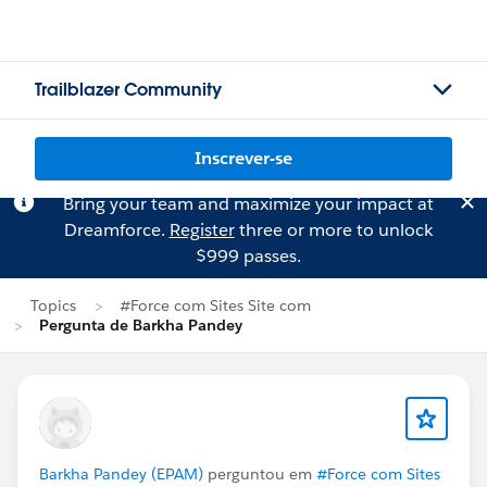
Trailblazer Community
Inscrever-se
Bring your team and maximize your impact at
Dreamforce.
Register
three or more to unlock
$999 passes.
Topics
#Force com Sites Site com
Pergunta de Barkha Pandey
Barkha Pandey (EPAM)
perguntou em
#Force com Sites