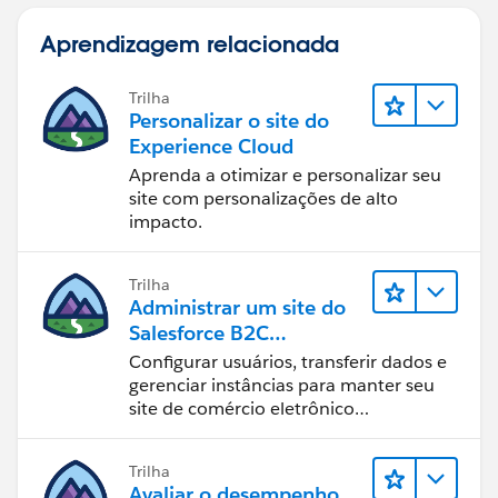
Aprendizagem relacionada
Trilha
Personalizar o site do
Experience Cloud
Aprenda a otimizar e personalizar seu
site com personalizações de alto
impacto.
Trilha
Administrar um site do
Salesforce B2C
Commerce
Configurar usuários, transferir dados e
gerenciar instâncias para manter seu
site de comércio eletrônico
funcionando sem problemas.
Trilha
Avaliar o desempenho