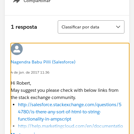
Compartilhar
Show menu
Classificar
1 resposta
Classificar por data
Nagendra Babu Pilli (Salesforce)
4 de jan. de 2017 11:36
Hi Robert,
May suggest you please check with below links from
the stack exchange community.
http://salesforce.stackexchange.com/questions/5
4780/is-there-any-sort-of-html-to-string-
functionality-in-ampscript
http://help.marketingcloud.com/en/documentatio
n/ampscript/ampscript_syntax_guide/content_am