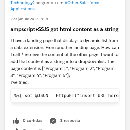
Technology)
perguntou em
#Other Salesforce
Applications
2 de jan. de 2017 19:18
ampscript+SSJS get html content as a string
I have a landing page that displays a dynamic list from
a data extension. From another landing page. How can
I call / retrieve the content of the other page. I want to
add that content as a string into a dropdownlist. The
page content is ["Program 1", "Program 2", "Program
3", "Program 4", "Program 5"];
I've tried:
%%[ set @JSON = HttpGET("insert URL here") ]
0 curtidas
1 resposta