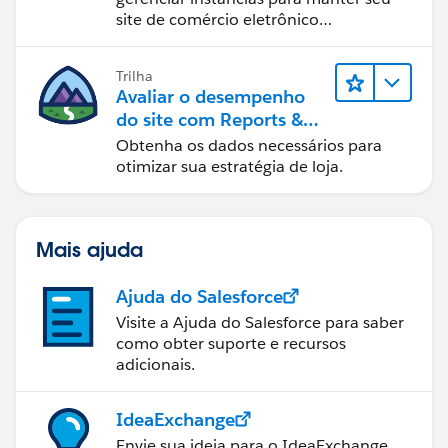
site de comércio eletrônico
funcionando sem problemas.
Trilha
Avaliar o desempenho
do site com Reports &
Dashboards do B2C
Obtenha os dados necessários para
Commerce
otimizar sua estratégia de loja.
Mais ajuda
Ajuda do Salesforce
Visite a Ajuda do Salesforce para saber
como obter suporte e recursos
adicionais.
IdeaExchange
Envie sua ideia para o IdeaExchange.