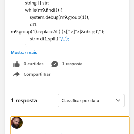
string [] str;
while(m9.find()) {
system.debug(m9.group(1));
dt1 =
m9.group(1).replaceAll('(<[^>]*>|&nbsp;)','');
str = dt1.split('
\\,');
}
Mostrar mais
//City
city = str[0];
0 curtidas
1 resposta
Compartilhar
//Postal Code
Show menu
Pcode = str[1];
Classificar
1 resposta
Classificar por data