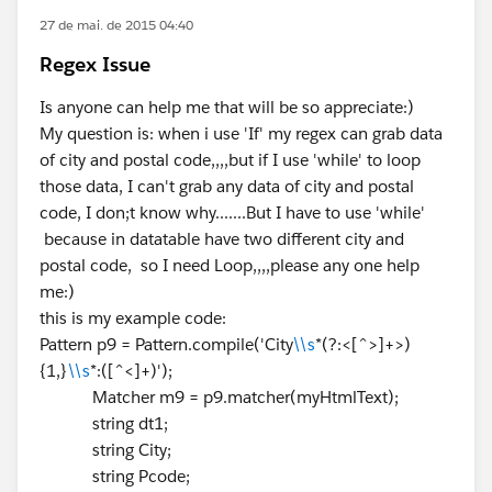
27 de mai. de 2015 04:40
Regex Issue
Is anyone can help me that will be so appreciate:)
My question is: when i use 'If' my regex can grab data
of city and postal code,,,,but if I use 'while' to loop
those data, I can't grab any data of city and postal
code, I don;t know why.......But I have to use 'while'
because in datatable have two different city and
postal code, so I need Loop,,,,please any one help
me:)
this is my example code:
Pattern p9 = Pattern.compile('City
\\s
*(?:<[^>]+>)
{1,}
\\s
*:([^<]+)');
Matcher m9 = p9.matcher(myHtmlText);
string dt1;
string City;
string Pcode;