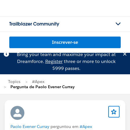
Trailblazer Community
Inscrever-se
Bring your team and maximize your impact at
Dreamforce.
Register
three or more to unlock
$999 passes.
Topics
#Apex
Pergunta de Paolo Evener Curray
Paolo Evener Curray
perguntou em
#Apex