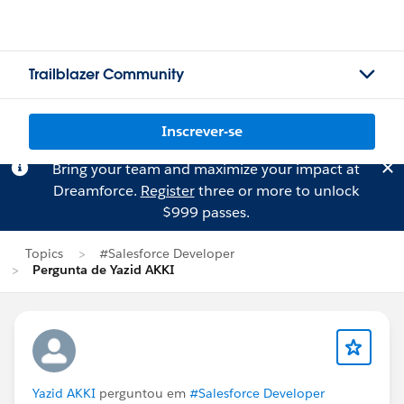
Trailblazer Community
Inscrever-se
Bring your team and maximize your impact at
Dreamforce.
Register
three or more to unlock
$999 passes.
Topics
#Salesforce Developer
Pergunta de Yazid AKKI
Yazid AKKI
perguntou em
#Salesforce Developer