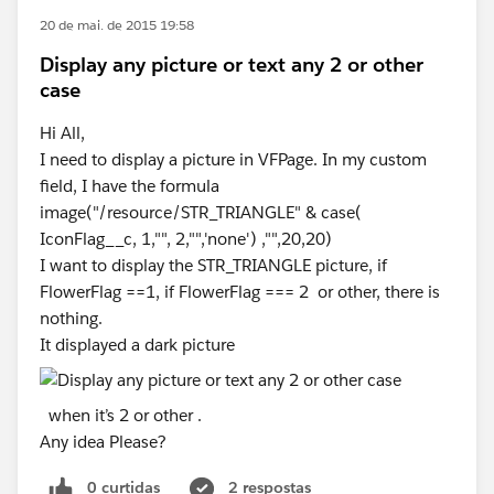
20 de mai. de 2015 19:58
Display any picture or text any 2 or other
case
Hi All,
I need to display a picture in VFPage. In my custom
field, I have the formula
image("/resource/STR_TRIANGLE" & case(
IconFlag__c, 1,"", 2,"",'none') ,"",20,20)
I want to display the STR_TRIANGLE picture, if
FlowerFlag ==1, if FlowerFlag === 2 or other, there is
nothing.
It displayed a dark picture
when it’s 2 or other .
Any idea Please?
0 curtidas
2 respostas