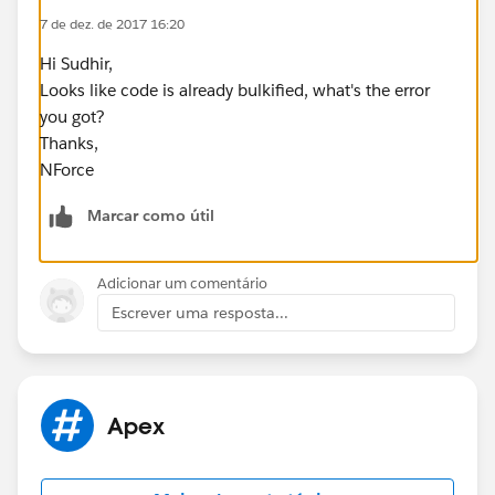
       if(!leadLst.isEmpty())
7 de dez. de 2017 16:20
         update leadLst; 
Hi Sudhir,
       if(!contLst.isEmpty())
Looks like code is already bulkified, what's the error
         update contLst; 
you got?
   } 
Thanks,
}
NForce
Thanks
Marcar como útil
Sudhir
Adicionar um comentário
Escrever uma resposta...
Apex