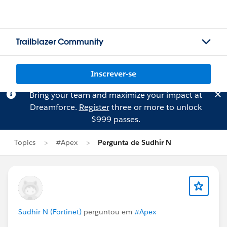
Trailblazer Community
Inscrever-se
Bring your team and maximize your impact at
Dreamforce.
Register
three or more to unlock
$999 passes.
Topics
#Apex
Pergunta de Sudhir N
Sudhir N (Fortinet)
perguntou em
#Apex