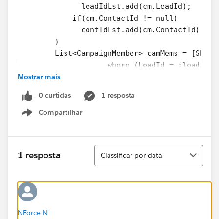
             leadIdLst.add(cm.LeadId);
           if(cm.ContactId != null)
             contIdLst.add(cm.ContactId);
       }
       List<CampaignMember> camMems = [SELEC
                   where (LeadId = :leadidLs
Mostrar mais
       for(CampaignMember cam : camMems) {
           if(!lastCamResDateMap.containsKey
0 curtidas
1 resposta
               lastCamResDateMap.put(cam.Lea
           if(!lastCamResDateMap.containsKey
Compartilhar
Show menu
               lastCamResDateMap.put(cam.Con
       }
       for( ID leadid : leadIdLst) {
Classificar
1 resposta
Classificar por data
        leadLst.add(new Lead(id = leadid, La
       }
        for( ID contactid : contIdLst) {
        contLst.add(new Contact(id = contact
       }
NForce N
       system.debug(leadLst + '_'+  contLst)