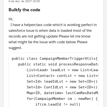
6 de dez. de 2017 10:05
Bulkfy the code
Hi,
I have a helperclass code which is working perfect in
salesforce issue is when data is loaded most of the
records are not getting update Please let me know
what might be the issue with code below Please
suggest.
public class CampaignMemberTriggerUtils{
   public static void processResponseDateUpd
       List<Lead> leadLst = new List<Lead>()
       List<Contact> contLst = new List<Cont
       Set<Id> leadIdLst = new Set<ID>();
       Set<Id> ContIdLst = new Set<ID>();
       Map<ID, datetime> lastCamResDateMap =
       for(CampaignMember cm : newRec) {
           if(cm.LeadId != null)