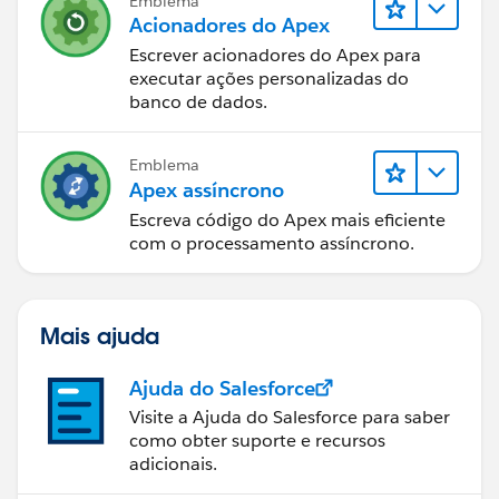
 revenuewithdatecriteriainexcel  r = new rev
Emblema
Acionadores do Apex
          r.fDate = date.valueof('2014-01-01
          r.tDate = date.valueof('2013-01-01
Escrever acionadores do Apex para
executar ações personalizadas do
         r.mainlogic();
banco de dados.
         r.search();
         r.getfetchRevenueByMonth();
         r.appendEmptyOpportunities();
Emblema
Apex assíncrono
         r.createRevenueByMonth();
.
Escreva código do Apex mais eficiente
.
com o processamento assíncrono.
.
.
===========================================
Mais ajuda
Ajuda do Salesforce
Visite a Ajuda do Salesforce para saber
como obter suporte e recursos
adicionais.