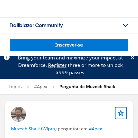
Trailblazer Community
Inscrever-se
Bring your team and maximize your impact at
Dreamforce.
Register
three or more to unlock
$999 passes.
Topics
#Apex
Pergunta de Muzeeb Shaik
Muzeeb Shaik (Wipro)
perguntou em
#Apex