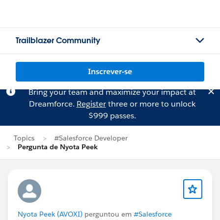
Trailblazer Community
Inscrever-se
Bring your team and maximize your impact at
Dreamforce.
Register
three or more to unlock
$999 passes.
Topics
#Salesforce Developer
Pergunta de Nyota Peek
Nyota Peek (AVOXI)
perguntou em
#Salesforce