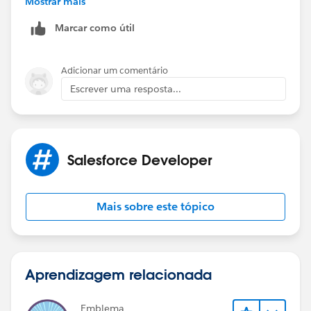
Mostrar mais
defined on step 1, create a process builder or trigger to
Marcar como útil
update the information on the custom field created on
step 2.
Step 4: Add this custom field to the list view of case.
Adicionar um comentário
Hope this helps.
Escrever uma resposta...
Salesforce Developer
Mais sobre este tópico
Aprendizagem relacionada
Emblema