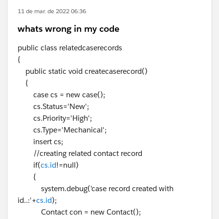
11 de mar. de 2022 06:36
whats wrong in my code
public class relatedcaserecords
{
public static void createcaserecord()
{
case cs = new case();
cs.Status='New';
cs.Priority='High';
cs.Type='Mechanical';
insert cs;
//creating related contact record
if(
cs.id
!=null)
{
system.debug('case record created with
id..:'+
cs.id
);
Contact con = new Contact();