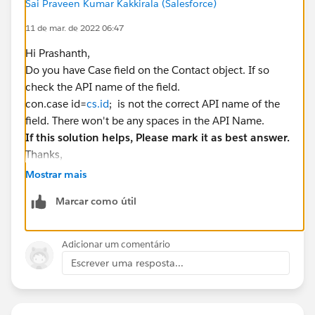
Sai Praveen Kumar Kakkirala (Salesforce)
}
11 de mar. de 2022 06:47
error:
it shows invalid type con.case
Hi Prashanth,
then how can we write the code
Do you have Case field on the Contact object. If so
check the API name of the field.
con.case id=
cs.id
; is not the correct API name of the
field. There won't be any spaces in the API Name.
If this solution helps, Please mark it as best answer.
Thanks,
Mostrar mais
Marcar como útil
Adicionar um comentário
Escrever uma resposta...