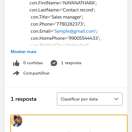
con.FirstName='NAYANATHARA';
con.LastName='Contact record';
con.Title='Sales manager';
con.Phone='7780282373';
con.Email='
Sample@gmail.com
';
con.HomePhone='99005544433';
con.MailingCity='Hyderabad';
Mostrar mais
con.MailingState='Telangana';
con.MailingCountry='India';
0 curtidas
1 resposta
con.case id=
cs.id
;
Compartilhar
insert con;
Show menu
if(
con.id
!=null)
system.debug('contact record is created with
id ..:'+
con.id
);
Classificar
1 resposta
Classificar por data
}
}
}
}
}