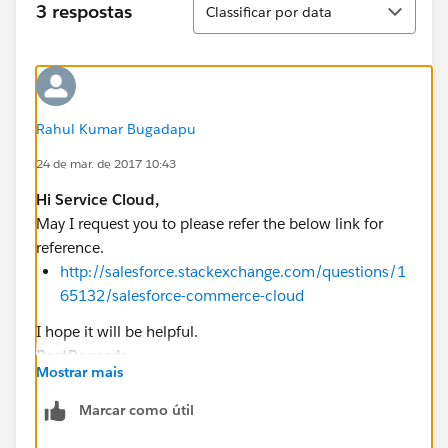
3 respostas
Classificar por data
Rahul Kumar Bugadapu
24 de mar. de 2017 10:43
Hi Service Cloud,
May I request you to please refer the below link for
reference.
http://salesforce.stackexchange.com/questions/1
65132/salesforce-commerce-cloud
I hope it will be helpful.
BestRegards
Mostrar mais
RahulKumar
Marcar como útil