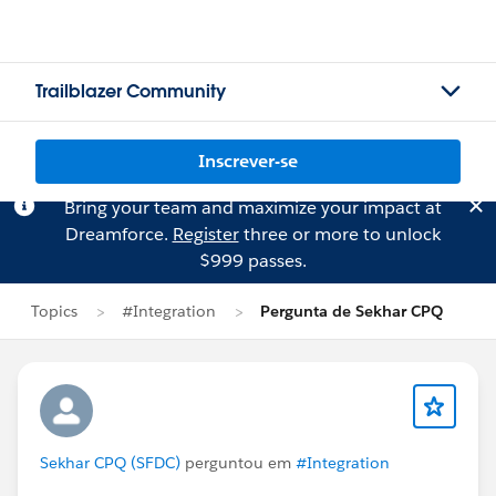
Trailblazer Community
Inscrever-se
Bring your team and maximize your impact at
Dreamforce.
Register
three or more to unlock
$999 passes.
Topics
#Integration
Pergunta de Sekhar CPQ
Sekhar CPQ (SFDC)
perguntou em
#Integration