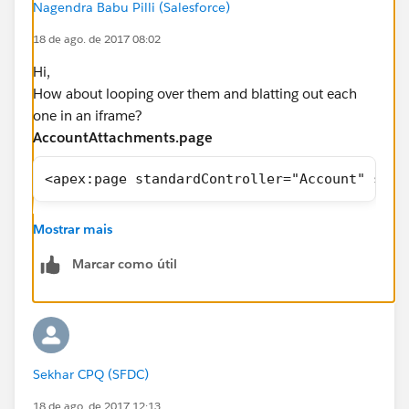
Nagendra Babu Pilli (Salesforce)
18 de ago. de 2017 08:02
Hi,
How about looping over them and blatting out each
one in an iframe?
AccountAttachments.page
<apex:page standardController="Account" side
Hope this helps.
Mostrar mais
Please mark this as solved if it's resolved so that it gets
removed from the unanswered queue which results in
Marcar como útil
helping others who are encountering a similar issue.
Thanks,
Nagendra
Sekhar CPQ (SFDC)
18 de ago. de 2017 12:13