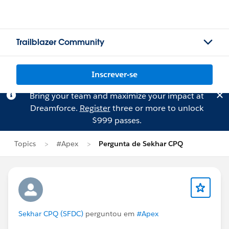
Trailblazer Community
Inscrever-se
Bring your team and maximize your impact at
Dreamforce.
Register
three or more to unlock
$999 passes.
Topics
#Apex
Pergunta de Sekhar CPQ
Sekhar CPQ (SFDC)
perguntou em
#Apex