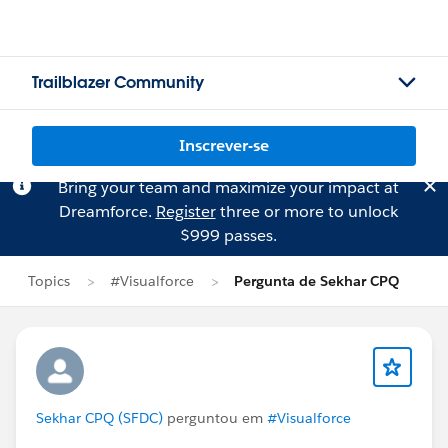
Trailblazer Community
Inscrever-se
Bring your team and maximize your impact at
Dreamforce.
Register
three or more to unlock
$999 passes.
Topics
#Visualforce
Pergunta de Sekhar CPQ
Sekhar CPQ (SFDC)
perguntou em
#Visualforce