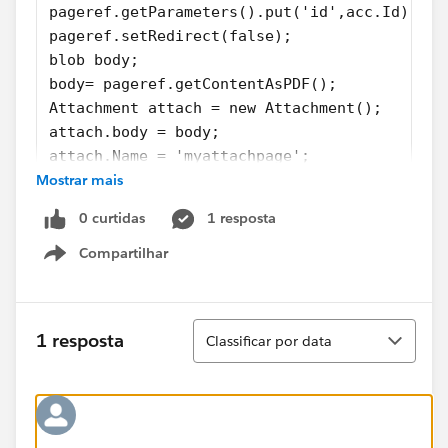
pageref.getParameters().put('id',acc.Id);
pageref.setRedirect(false);
blob body;
body= pageref.getContentAsPDF();
Attachment attach = new Attachment();
attach.body = body;
attach.Name = 'myattachpage';
Mostrar mais
attach.Isprivate = false;
attach.ParentId = acc.Id;
0 curtidas
1 resposta
attach.ContentType = 'pdf';
insert attach;
Compartilhar
Show menu
Classificar
1 resposta
Classificar por data