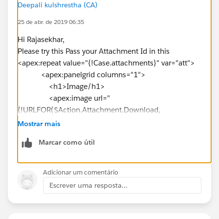
Deepali kulshrestha (CA)
25 de abr. de 2019 06:35
Hi Rajasekhar,
Please try this Pass your Attachment Id in this
<apex:repeat value="{!Case.attachments}" var="att">
<apex:panelgrid columns="1">
<h1>Image/h1>
<apex:image url="
{!URLFOR($Action.Attachment.Download,
att.id
)}"/>
Mostrar mais
</apex:panelgrid>
Marcar como útil
</apex:repeat>
I hope you find the above solution helpful. If it does,
please mark as Best Answer to help others too.
Adicionar um comentário
Thanks and Regards,
Escrever uma resposta...
Deepali Kulshrestha