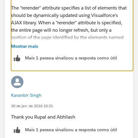
The "rerender" attribute specifies a list of elements that
should be dynamically updated using Visualforce's
AJAX library. When a "rerender" attribute is specified,
the entire page will no longer refresh, but only a
portion of the page identified by the elements named
in the "rerender" attribute. This may be desirable, as
Mostrar mais
the entire page will no longer turn white as the page is
Mais 1 pessoa sinalizou a resposta como útil
reloading (noticable on slower connections), but will
instead be updated client-side. For slower
connections, it is recommended that you use the
"status" attribute in addition to the "rerender" attribute
so that the user will see a notification that their
Karanbir Singh
request is being handled.
Rerender is used to refresh a particular section of the
30 de jan. de 2016 10:31
visualforce page. We have to just mention the id of the
Thank you Rupal and Abhilash
page section (in the Rerender attribute) that needs to
be refreshed.
Mais 1 pessoa sinalizou a resposta como útil
http://www.cloudforce4u.com/2013/07/render-and-