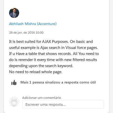
rerender-in-salesforce.html
http://gtr.net/visualforce-attributes-rendered-re-
render-and-renderas
Thanks,
Abhilash Mishra (Accenture)
Rupal Kumar.
28 de jan. de 2016 10:00
http://www.mirketa.com
It is best suited for AJAX Purposes. On basic and
useful example is Ajax search in Visual force pages.
If u Have a table that shows records. All You need to
do is rerender it every time with new filtered results
depending upon the search keyword.
No need to reload whole page.
Mais 1 pessoa sinalizou a resposta como útil
Adicionar um comentário
Escrever uma resposta...