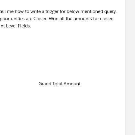
tell me how to write a trigger for below mentioned query.
pportunities are Closed Won all the amounts for closed
t Level Fields.
mount
ount
ount
e Amount
al Amount