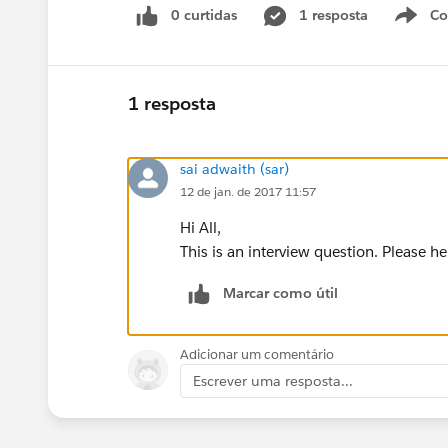
0 curtidas
1 resposta
Co
S
1 resposta
sai adwaith (sar)
12 de jan. de 2017 11:57
Hi All,
This is an interview question. Please he
Marcar como útil
Adicionar um comentário
Escrever uma resposta...