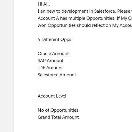
Hi All,
I an new to development in Salesforce. Please 
Account A has multiple Opportunities, If My O
won Opportunities should reflect on My Accoun
4 Different Opps
Oracle A
SAP Am
JDE Am
Salesforc
Grand Tot
Account Level
No of Opportunities
Grand Total Amount