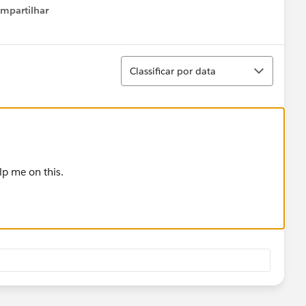
mpartilhar
how menu
Classificar
Classificar por data
lp me on this.