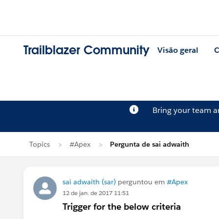
Trailblazer Community
Visão geral
C
Bring your team 
Topics
#Apex
Pergunta de sai adwaith
sai adwaith (sar)
perguntou em
#Apex
12 de jan. de 2017 11:51
Trigger for the below criteria