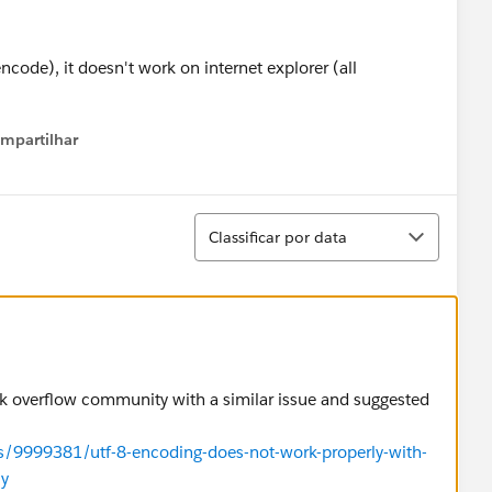
ncode), it doesn't work on internet explorer (all
mpartilhar
how menu
Classificar
Classificar por data
ck overflow community with a similar issue and suggested
s/9999381/utf-8-encoding-does-not-work-properly-with-
ly