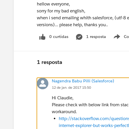
hellow everyone,
sorry for my bad english,
when i send emailing whith salesforce, (utf-8 e
versions)... please help, thanks you..
0 curtidas
1 resposta
Co
S
1 resposta
Nagendra Babu Pilli (Salesforce)
12 de jan. de 2017 15:50
Hi Claudie,
Please check with below link from sta
workaround.
http://stackoverflow.com/question
internet-explorer-but-works-perfect