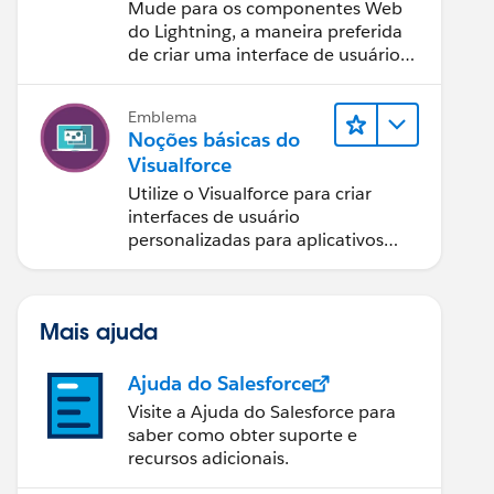
componentes Web
Mude para os componentes Web
do Lightning
do Lightning, a maneira preferida
de criar uma interface de usuário
com o Salesforce.
Emblema
Noções básicas do
Visualforce
Utilize o Visualforce para criar
interfaces de usuário
personalizadas para aplicativos
móveis e da web.
Mais ajuda
Ajuda do Salesforce
Visite a Ajuda do Salesforce para
saber como obter suporte e
recursos adicionais.