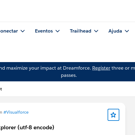
onectar
Eventos
Trailhead
Ajuda
and maximize your impact at Dreamforce.
Register
three or m
passes.
t
em
#Visualforce
plorer (utf-8 encode)