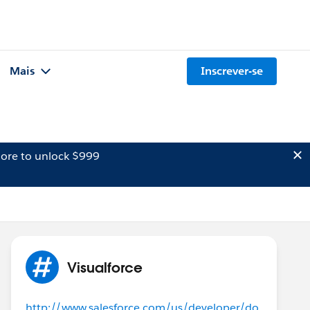
Mais
Inscrever-se
ore to unlock $999
Visualforce
http://www.salesforce.com/us/developer/do