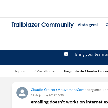
Trailblazer Community
Visão geral
C
Bring your team 
Topics
#Visualforce
Pergunta de Claudie Croize
Claudie Croizet (MouvementCom)
perguntou 
12 de jan. de 2017 10:39
emailing doesn't works on internet ex