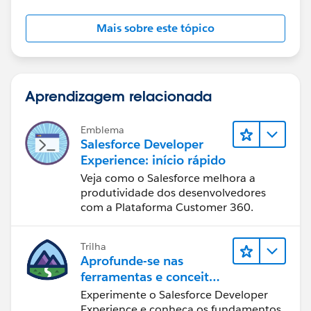
Mais sobre este tópico
Aprendizagem relacionada
Emblema
Salesforce Developer
Experience: início rápido
Veja como o Salesforce melhora a
produtividade dos desenvolvedores
com a Plataforma Customer 360.
Trilha
Aprofunde-se nas
ferramentas e conceitos
de desenvolvimento do
Experimente o Salesforce Developer
Salesforce
Experience e conheça os fundamentos