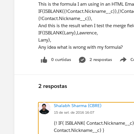
This is the formula I am using in an HTML Ema
IF(ISBLANK({!Contact.Nickname__c}),{!Conta
{!Contact.Nickname__c}),
And this is the result when I test the merge fiel
IF(ISBLANK(Larry),Lawrence,
Larry),
Any idea what is wrong with my formula?
0 curtidas
2 respostas
C
2 respostas
Shalabh Sharma (CBRE)
15 de set. de 2016 16:07
{! IF( ISBLANK( Contact.Nickname__c)
Contact.Nickname__c) }