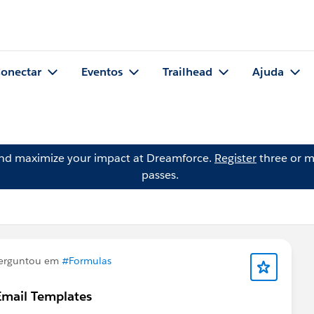
onectar
Eventos
Trailhead
Ajuda
and maximize your impact at Dreamforce.
Register
three or m
passes.
erguntou em
#Formulas
Email Templates