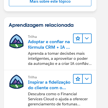
Mais sobre este tópico
Aprendizagem relacionada
Trilha
Adoptar e confiar na
fórmula CRM + IA +
dados
Aprenda a tomar decisões mais
inteligentes, a aproveitar o poder
da automação e a criar IA confiável
usando os produtos e a tecnologia
mais populares da Salesforce.
Trilha
Inspirar a fidelização
do cliente com o
Financial Services
Descubra como o Financial
Cloud
Services Cloud o ajuda a oferecer
gerenciamento de fortunas