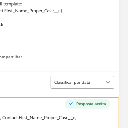
il template:
ct.First_Name_Proper_Case__c},
d:
ompartilhar
Show menu
Classificar
Classificar por data
Resposta aceita
, Contact.First_Name_Proper_Case__c,