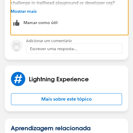
challenge in trailhead playground or developer org?
Still, if the problem persists please check if any
Mostrar mais
namespace is enabled in your developer org which
Marcar como útil
might probably be causing the issue.
Hope this helps.
Thanks,
Adicionar um comentário
Nagendra
Escrever uma resposta...
Lightning Experience
Mais sobre este tópico
Aprendizagem relacionada