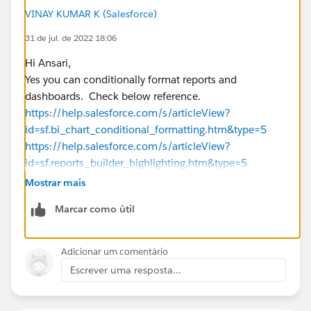
VINAY KUMAR K (Salesforce)
31 de jul. de 2022 18:06
Hi Ansari,
Yes you can conditionally format reports and
dashboards. Check below reference.
https://help.salesforce.com/s/articleView?
id=sf.bi_chart_conditional_formatting.htm&type=5
https://help.salesforce.com/s/articleView?
id=sf.reports_builder_highlighting.htm&type=5
Please mark as Best Answer if above information was
Mostrar mais
helpful.
Marcar como útil
Thanks,
Adicionar um comentário
Escrever uma resposta...