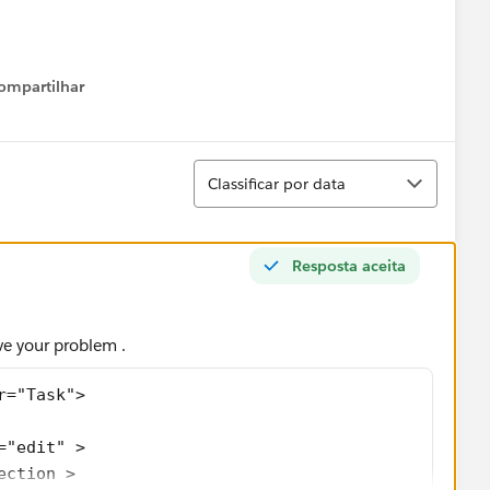
ompartilhar
Show menu
Classificar
Classificar por data
Resposta aceita
ve your problem .
r="Task">
="edit" >
ection >