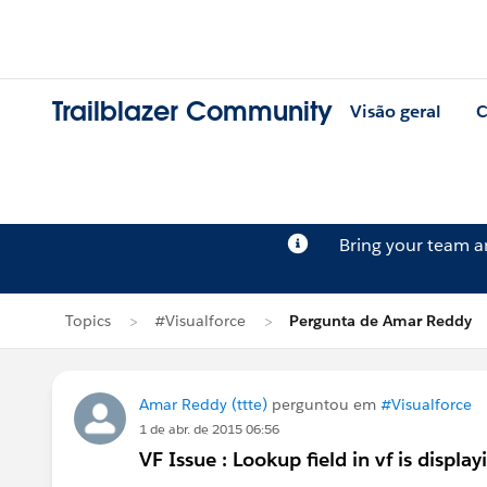
Trailblazer Community
Visão geral
C
Bring your team 
Topics
#Visualforce
Pergunta de Amar Reddy
Amar Reddy (ttte)
perguntou em
#Visualforce
1 de abr. de 2015 06:56
VF Issue : Lookup field in vf is disp