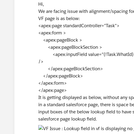
Hi,
We are facing issue with alignment/spacing for 
VF page is as below:
<apex:page standardController="Task">
<apex:form >
<apex:pageBlock >
<apex:pageBlockSection >
<apex:inputField value="{!Task.WhatId}" st
/>
</apex:pageBlockSection>
</apex:pageBlock>
</apex:form>
</apex:page>
It is getting displayed as below, without any s
in a standard salesforce page, there is space
input boxes of the below lookup field to have
salesforce page lookup field.