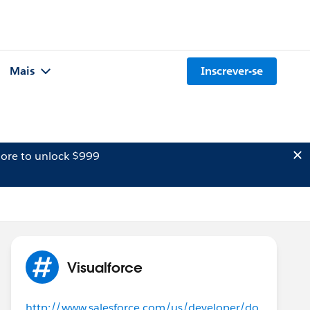
Mais
Inscrever-se
ore to unlock $999
Visualforce
http://www.salesforce.com/us/developer/do