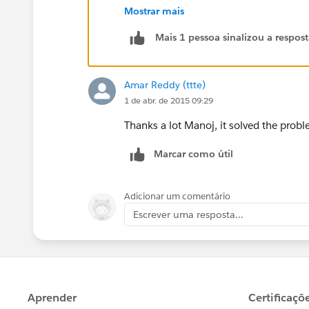
                <apex:inputf
Mostrar mais
            </apex:pageblock
Mais 1 pessoa sinalizou a respos
        </apex:pageblock>
    </apex:form>
</apex:page>
Amar Reddy (ttte)
1 de abr. de 2015 09:29
**Please select it as best answer if it s
Thanks a lot Manoj, it solved the probl
Marcar como útil
Adicionar um comentário
Escrever uma resposta...