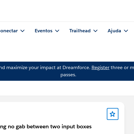
onectar
Eventos
Trailhead
Ajuda
and maximize your impact at Dreamforce.
Register
three or m
passes.
laying no gab between two input boxes