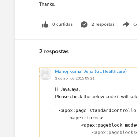
Thanks.
0 curtidas
2 respostas
C
2 respostas
Manoj Kumar Jena (GE Healthcare)
1 de abr. de 2015 09:21
Hi JayaJaya,
Please check the below code it will sol
<apex:page standardcontrolle
    <apex:form >
        <apex:pageblock mode
            <apex:pageblocks