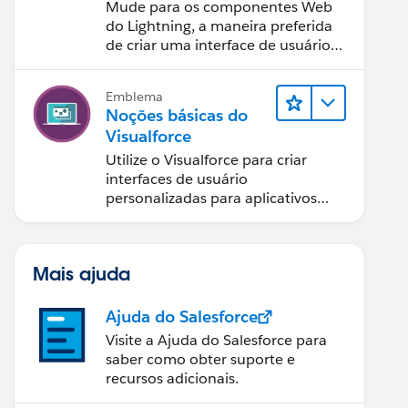
componentes Web
Mude para os componentes Web
do Lightning
do Lightning, a maneira preferida
de criar uma interface de usuário
com o Salesforce.
Emblema
Noções básicas do
Visualforce
Utilize o Visualforce para criar
interfaces de usuário
personalizadas para aplicativos
móveis e da web.
Mais ajuda
Ajuda do Salesforce
Visite a Ajuda do Salesforce para
saber como obter suporte e
recursos adicionais.