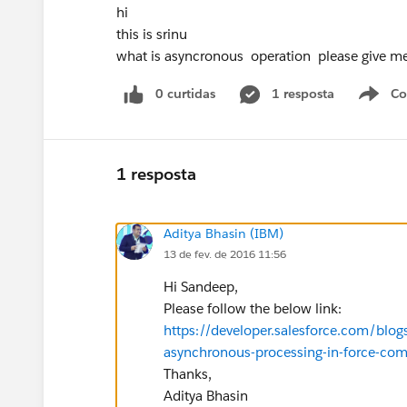
hi
this is srinu
what is asyncronous operation please give me 
0 curtidas
1 resposta
Co
S
1 resposta
Aditya Bhasin (IBM)
13 de fev. de 2016 11:56
Hi Sandeep,
Please follow the below link:
https://developer.salesforce.com/blo
asynchronous-processing-in-force-com
Thanks,
Aditya Bhasin