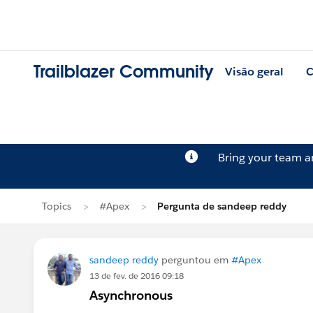
Trailblazer Community
Visão geral
C
Bring your team 
Topics
#Apex
Pergunta de sandeep reddy
sandeep reddy
perguntou em
#Apex
13 de fev. de 2016 09:18
Asynchronous