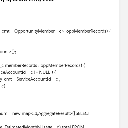
ocity_cmt__OpportunityMember__c> oppMemberRecords) {
unt>();
 memberRecords : oppMemberRecords) {
iceAccountId__c != NULL ) {
t__ServiceAccountId__c ,
d__c);
m = new map<Id,AggregateResult>([SELECT
ce_EstimatedMonthlyUsage__c) total FROM