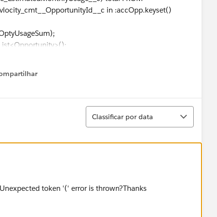
ocity_cmt__OpportunityId__c in :accOpp.keyset()
pOptyUsageSum);
st<Opportunity>();
ompartilhar
Show menu
_Class__c from Opportunity where id in
Classificar
ty.Id
))
Classificar por data
geSum.get(
Oppty.Id
).get('total'))*12;
cial';
Unexpected token '(' error is thrown?Thanks
ommercial';