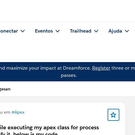
onectar
Eventos
Trailhead
Ajuda
and maximize your impact at Dreamforce.
Register
three or m
passes.
gesan
ou em
#Apex
ile executing my apex class for process
fy it, below is my code