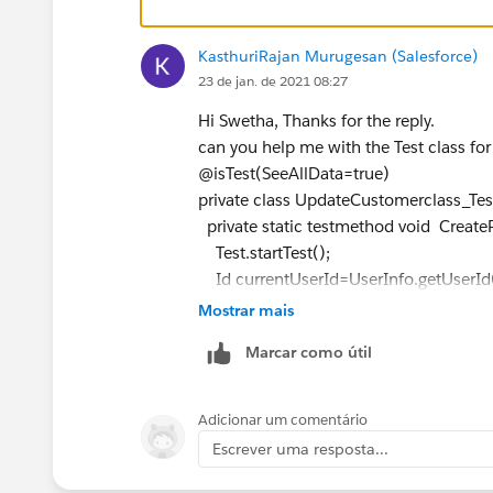
}
updateOptyList.add(Oppty);
KasthuriRajan Murugesan (Salesforce)
}
23 de jan. de 2021 08:27
}
if(updateOptyList.size()>0)
Hi Swetha, Thanks for the reply.
{
can you help me with the Test class for
update updateOptyList;
@isTest(SeeAllData=true)
}
private class UpdateCustomerclass_Tes
}
private static testmethod void Create
}
Test.startTest();
}
Id currentUserId=UserInfo.getUserId(
}
Please help me to complete this , im 
Mostrar mais
Marcar como útil
Adicionar um comentário
Escrever uma resposta...