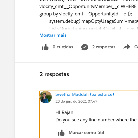
vlocity_cmt__OpportunityMember__c WHERE vl
group by vlocity_cmt__OpportunityId__c ]);
system.debug('mapOptyUsageSum'+ma
List<Opportunity> updateOptyList = new Li
Mostrar mais
Double annualUsage;
0 curtidas
2 respostas
C
for(Opportunity Oppty: [select id, Customer
:accOpp.keyset()])
{
if(mapOptyUsageSum.ContainsKey(
Opp
2 respostas
{
annualUsage = ((decimal)mapOptyUsa
Swetha Maddali (Salesforce)
23 de jan. de 2021 07:47
if(annualUsage > 12500)
{
HI Rajan
Oppty.Customer_Class__c ='Commer
Do you see any line number where the 
}else{
Oppty.Customer_Class__c ='Small C
Marcar como útil