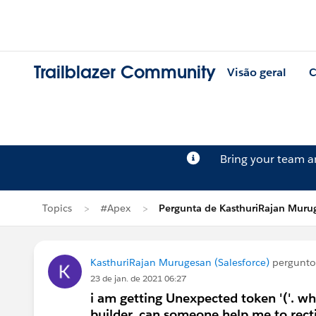
Trailblazer Community
Visão geral
C
Bring your team 
Topics
#Apex
Pergunta de KasthuriRajan Muru
KasthuriRajan Murugesan (Salesforce)
pergunt
23 de jan. de 2021 06:27
i am getting Unexpected token '('. wh
builder. can someone help me to recti