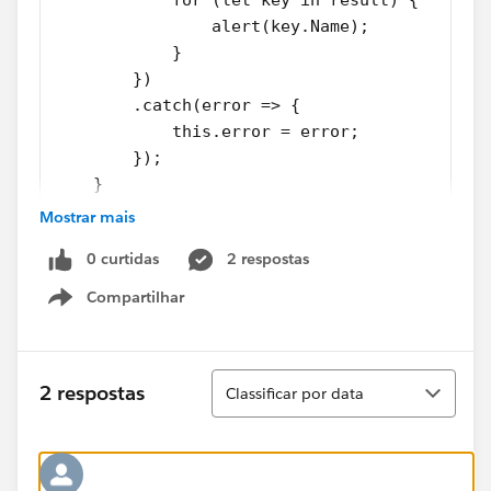
            for (let key in result) {
                alert(key.Name);
            }
        })
        .catch(error => {
            this.error = error;
        });
    }
Mostrar mais
The query returns one record: [{"Name":"Test
Group","DeveloperName":"Test_Group","Id":"00G5w00
0 curtidas
2 respostas
0005fBXREA4"}]
Compartilhar
Show menu
But my alert shows 'undefined'. Any ideas what I'm
doing wrong?
Classificar
2 respostas
Classificar por data