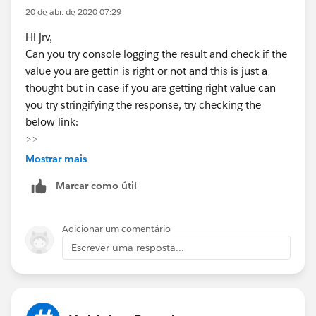
20 de abr. de 2020 07:29
Hi jrv,
Can you try console logging the result and check if the
value you are gettin is right or not and this is just a
thought but in case if you are getting right value can
you try stringifying the response, try checking the
below link:
>>
https://salesforce.stackexchange.com/questions/175
Mostrar mais
170/parse-a-json-and-use-it-in-lightning/204551
Marcar como útil
in case if this helps can you please choose this as the
best answer so that it can be used by others in the
future.
Adicionar um comentário
Regards,
Escrever uma resposta...
Anutej