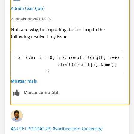
Admin User (job)
21 de abr. de 2020 00:29
Not sure why, but updating the for loop to the
following resolved my issue:
for (var i = 0; i < result.length; i++) {
                alert(result[i].Name);
            }
Mostrar mais
Marcar como útil
ANUTEJ PODDATURI (Northeastern University)