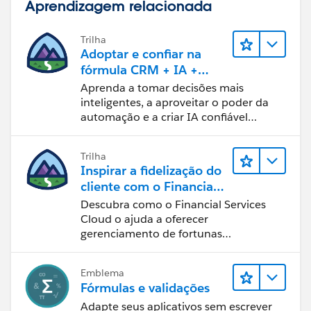
Aprendizagem relacionada
Trilha
Adoptar e confiar na
fórmula CRM + IA +
dados
Aprenda a tomar decisões mais
inteligentes, a aproveitar o poder da
automação e a criar IA confiável
usando os produtos e a tecnologia
mais populares da Salesforce.
Trilha
Inspirar a fidelização do
cliente com o Financial
Services Cloud
Descubra como o Financial Services
Cloud o ajuda a oferecer
gerenciamento de fortunas
personalizado.
Emblema
Fórmulas e validações
Adapte seus aplicativos sem escrever