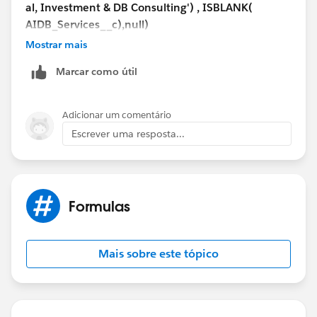
al, Investment & DB Consulting') , ISBLANK(
AIDB_Services__c),null)
Then give a proper error message in your VR.
Mostrar mais
Let me know if you want any further help...
Marcar como útil
If the formula help means mark these as a best
answer...
Thanks,
Adicionar um comentário
Raj
Escrever uma resposta...
(Sweet Potato Tec)
Formulas
Mais sobre este tópico