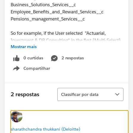
Business_Solutions_Services__c
Employee_Benefits_and_Reward_Services__c
Pensions_management_Services__c
So for example, if the User selected "Actuarial,
Investment & DB Consulting" in the first (Multi-Select)
Mostrar mais
Picklist (Capita_entity_departments__c), they would
be required to complete the AIDB_Services__c (Multi-
0 curtidas
2 respostas
Select) Picklist.
Compartilhar
Show menu
Thank you so much
Classificar
2 respostas
Classificar por data
sharathchandra thukkani (Deloitte)