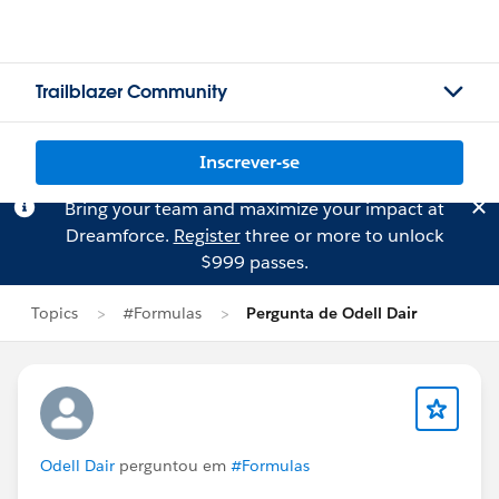
Trailblazer Community
Inscrever-se
Bring your team and maximize your impact at
Dreamforce.
Register
three or more to unlock
$999 passes.
Topics
#Formulas
Pergunta de Odell Dair
Odell Dair
perguntou em
#Formulas