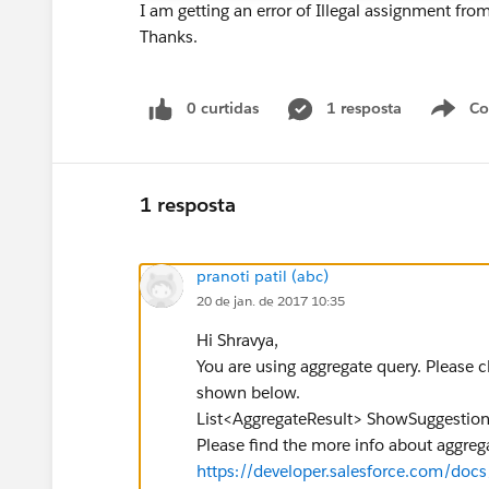
I am getting an error of Illegal assignment fro
Thanks.
0 curtidas
1 resposta
Co
S
1 resposta
pranoti patil (abc)
20 de jan. de 2017 10:35
Hi Shravya,
You are using aggregate query. Please
shown below.
List<AggregateResult> ShowSuggestion
Please find the more info about aggreg
https://developer.salesforce.com/docs/