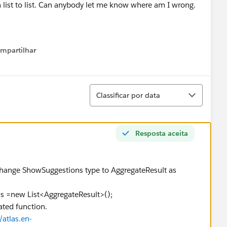
m list to list. Can anybody let me know where am I wrong.
mpartilhar
how menu
Classificar
Classificar por data
Resposta aceita
 change ShowSuggestions type to AggregateResult as
s =new List<AggregateResult>();
ated function.
atlas.en-