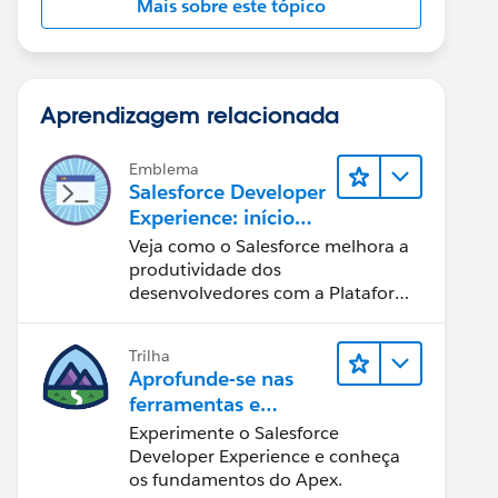
Mais sobre este tópico
Aprendizagem relacionada
Emblema
Salesforce Developer
Experience: início
rápido
Veja como o Salesforce melhora a
produtividade dos
desenvolvedores com a Plataforma
Customer 360.
Trilha
Aprofunde-se nas
ferramentas e
conceitos de
Experimente o Salesforce
desenvolvimento do
Developer Experience e conheça
Salesforce
os fundamentos do Apex.