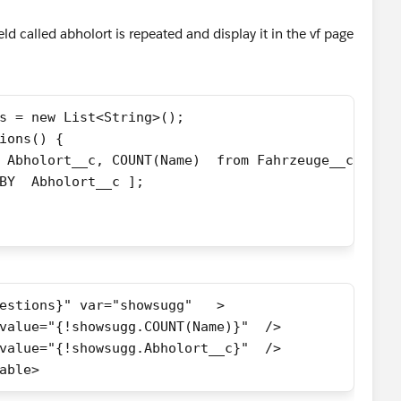
ld called abholort is repeated and display it in the vf page
s = new List<String>();
ions() {
 Abholort__c, COUNT(Name)  from Fahrzeuge__c
BY  Abholort__c ]; 
            
estions}" var="showsugg"   >
value="{!showsugg.COUNT(Name)}"  />  
value="{!showsugg.Abholort__c}"  /> 
able>