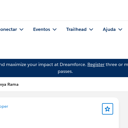
onectar
Eventos
Trailhead
Ajuda
and maximize your impact at Dreamforce.
Register
three or m
passes.
avya Rama
oper