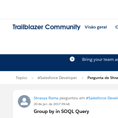
Trailblazer Community
Visão geral
C
Bring your team 
Topics
#Salesforce Developer
Pergunta de Shr
Shravya Rama
perguntou em
#Salesforce Devel
20 de jan. de 2017 09:48
Group by in SOQL Query