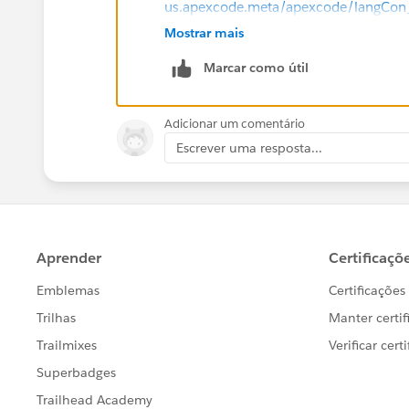
us.apexcode.meta/apexcode/langCo
kindly mark it as an answer if that reso
Mostrar mais
Marcar como útil
Adicionar um comentário
Escrever uma resposta...