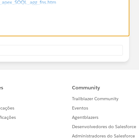
n_apex_SOQL_agg_fns.htm
lves your query.