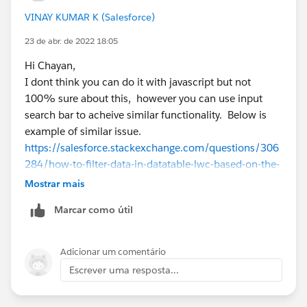
VINAY KUMAR K (Salesforce)
23 de abr. de 2022 18:05
Hi Chayan,
I dont think you can do it with javascript but not
100% sure about this, however you can use input
search bar to acheive similar functionality. Below is
example of similar issue.
https://salesforce.stackexchange.com/questions/306
284/how-to-filter-data-in-datatable-lwc-based-on-the-
input-in-search-bar
Mostrar mais
Please mark as Best Answer if above information was
Marcar como útil
helpful.
Thanks,
Adicionar um comentário
Escrever uma resposta...