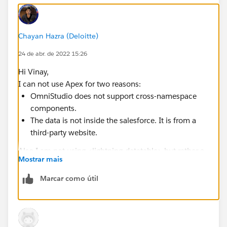
Chayan Hazra (Deloitte)
24 de abr. de 2022 15:26
Hi Vinay,
I can not use Apex for two reasons:
OmniStudio does not support cross-namespace
components.
The data is not inside the salesforce. It is from a
third-party website.
Also I am not using <lightning-datatable> but rather a
Mostrar mais
simple <table></table>, since lightning-datatable is
not supported off-platform.
Marcar como útil
Thanks.