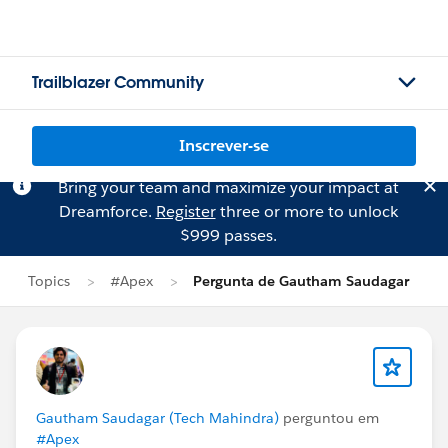
Trailblazer Community
Inscrever-se
Bring your team and maximize your impact at
Dreamforce.
Register
three or more to unlock
$999 passes.
Topics
#Apex
Pergunta de Gautham Saudagar
Gautham Saudagar (Tech Mahindra)
perguntou em
#Apex