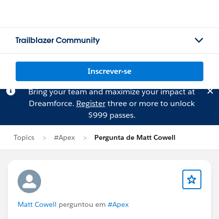
Trailblazer Community
Inscrever-se
Bring your team and maximize your impact at
Dreamforce.
Register
three or more to unlock
$999 passes.
Topics
#Apex
Pergunta de Matt Cowell
Matt Cowell
perguntou em
#Apex