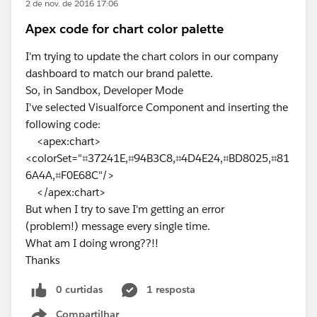
2 de nov. de 2016 17:06
Apex code for chart color palette
I'm trying to update the chart colors in our company
dashboard to match our brand palette.
So, in Sandbox, Developer Mode
I've selected Visualforce Component and inserting the
following code:
<apex:chart>
<colorSet="⌗37241E,⌗94B3C8,⌗4D4E24,⌗BD8025,⌗81
6A4A,⌗F0E68C"/>
</apex:chart>
But when I try to save I'm getting an error
(problem!) message every single time.
What am I doing wrong??!!
Thanks
0 curtidas
1 resposta
Compartilhar