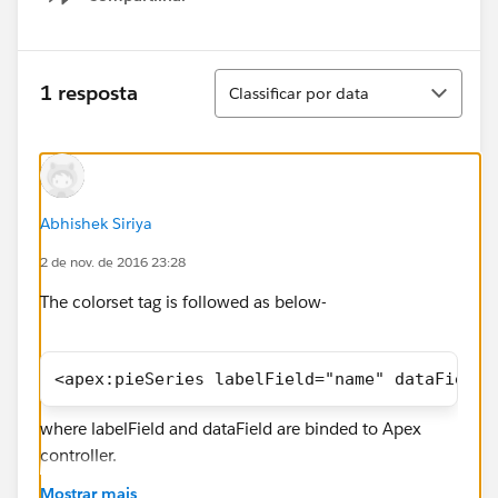
Show menu
Classificar
1 resposta
Classificar por data
Abhishek Siriya
2 de nov. de 2016 23:28
The colorset tag is followed as below-
<apex:pieSeries labelField="name" dataField=
where labelField and dataField are binded to Apex
controller.
Mostrar mais